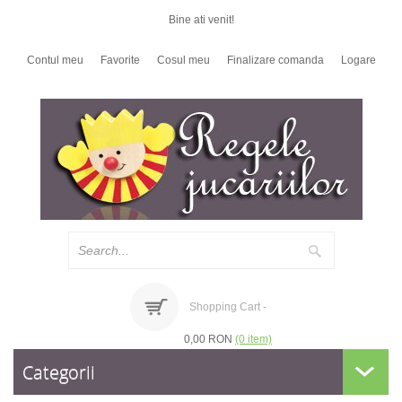
Bine ati venit!
Contul meu
Favorite
Cosul meu
Finalizare comanda
Logare
Shopping Cart -
0,00 RON
(0 item)
Categorii