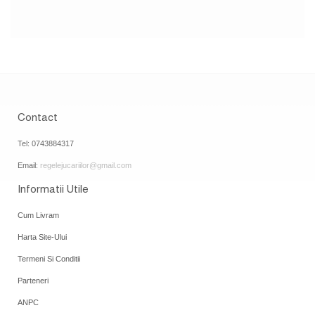
Contact
Tel: 0743884317
Email:
regelejucariilor@gmail.com
Informatii Utile
Cum Livram
Harta Site-Ului
Termeni Si Conditii
Parteneri
ANPC