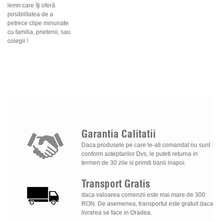
lemn care îţi oferă
posibilitatea de a
petrece clipe minunate
cu familia, prietenii, sau
colegii !
Garantia
Calitatii
Daca produsele pe care le-ati comandat nu sunt
conform asteptarilor Dvs, le puteti returna in
termen de 30 zile si primiti banii inapoi.
Transport
Gratis
daca valoarea comenzii este mai mare de 300
RON. De asemenea, transportul este gratuit daca
livrarea se face in Oradea.