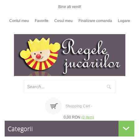
Bine ati venit!
Contul meu
Favorite
Cosul meu
Finalizare comanda
Logare
Shopping Cart -
0,00 RON
(0 item)
Categorii