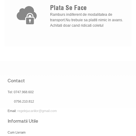
Plata
Se
Face
Ramburs indiferent de modalitatea de
transport.Nu trebuie sa platiti nimic in avans.
Achitati doar cand ridicati coletul
Contact
Tel: 0747.968.602
0756.210.812
Email:
regelejucariilor@gmail.com
Informatii Utile
Cum Livram