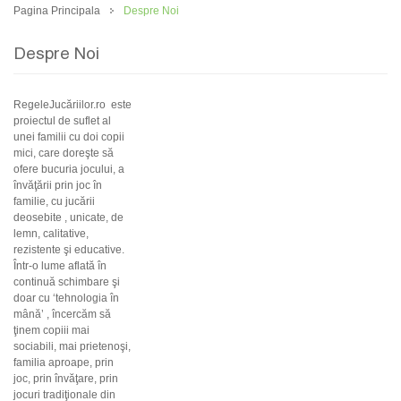
Pagina Principala
Despre Noi
Despre Noi
RegeleJucăriilor.ro este
proiectul de suflet al
unei familii cu doi copii
mici, care doreşte să
ofere bucuria jocului, a
învăţării prin joc în
familie, cu jucării
deosebite , unicate, de
lemn, calitative,
rezistente şi educative.
Într-o lume aflată în
continuă schimbare şi
doar cu ‘tehnologia în
mână’ , încercăm să
ţinem copiii mai
sociabili, mai prietenoşi,
familia aproape, prin
joc, prin învăţare, prin
jocuri tradiţionale din