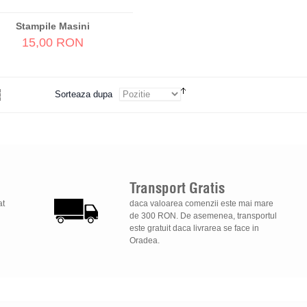
Stampile Masini
15,00 RON
Sorteaza dupa
Transport
Gratis
at
daca valoarea comenzii este mai mare
de 300 RON. De asemenea, transportul
este gratuit daca livrarea se face in
Oradea.