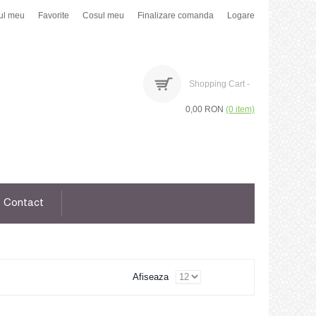
ul meu
Favorite
Cosul meu
Finalizare comanda
Logare
Shopping Cart -
0,00 RON
(0 item)
Contact
Afiseaza