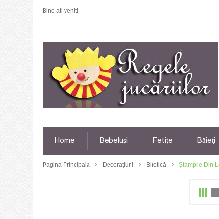
Bine ati venit!
Home
Bebeluşi
Fetiţe
Băieţi
Pagina Principala
Decoraţiuni
Birotică
Ștampile Din 