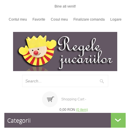
Bine ati venit!
Contul meu
Favorite
Cosul meu
Finalizare comanda
Logare
Shopping Cart -
0,00 RON
(0 item)
Categorii