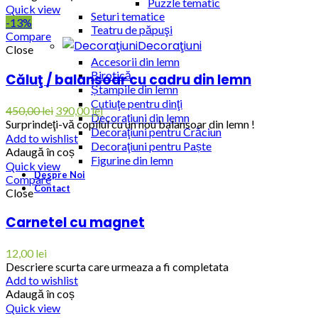
Puzzle tematic
Quick view
Seturi tematice
-13%
Teatru de păpuşi
Compare
Decoraţiuni
Close
Accesorii din lemn
Birotică
Căluţ / balansoar cu cadru din lemn
Ștampile din lemn
Cutiuţe pentru dinţi
450,00
lei
390,00
lei
Decoraţiuni din lemn
Surprindeţi-vă copilul cu un nou balansoar din lemn !
Decoraţiuni pentru Crăciun
Add to wishlist
Decoraţiuni pentru Paște
Adaugă în coș
Figurine din lemn
Quick view
Despre Noi
Compare
Contact
Close
Carnetel cu magnet
12,00
lei
Descriere scurta care urmeaza a fi completata
Add to wishlist
Adaugă în coș
Quick view