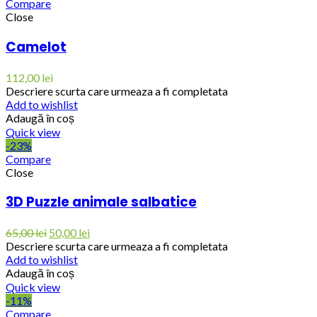
Compare
Close
Camelot
112,00
lei
Descriere scurta care urmeaza a fi completata
Add to wishlist
Adaugă în coș
Quick view
-23%
Compare
Close
3D Puzzle animale salbatice
65,00
lei
50,00
lei
Descriere scurta care urmeaza a fi completata
Add to wishlist
Adaugă în coș
Quick view
-11%
Compare