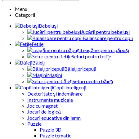
Menu
Categorii
Bebeluşi
Jucării pentru bebeluşi
Balansoare pentru copii
Fetiţe
Leagăne pentru păpuşi
Seturi pentru fetiţe
Băieţi
Băieţi pricepuţi
Maşini
Seturi pentru băieţi
Copii inteligenţi
Dexteritate şi îndemânare
Instrumente muzicale
Joc cu magnet
Jocuri de logică
Jocuri educative din lemn
Puzzle
Puzzle 3D
Puzzle tematic