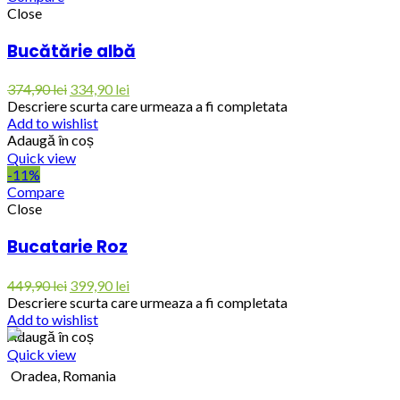
Close
Bucătărie albă
374,90
lei
334,90
lei
Descriere scurta care urmeaza a fi completata
Add to wishlist
Adaugă în coș
Quick view
-11%
Compare
Close
Bucatarie Roz
449,90
lei
399,90
lei
Descriere scurta care urmeaza a fi completata
Add to wishlist
Adaugă în coș
Quick view
Oradea, Romania