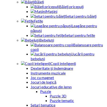
Băieţi
Băieţi pricepuţi
Maşini
Seturi pentru băieţi
Fetiţe
Leagăne pentru
păpuşi
Seturi pentru fetiţe
Bebeluşi
Balansoare pentru
copii
Jucării pentru
bebeluşi
Copii inteligenţi
Dexteritate şi îndemânare
Instrumente muzicale
Joc cu magnet
Jocuri de logică
Jocuri educative din lemn
Puzzle
Puzzle 3D
Puzzle tematic
Seturi tematice