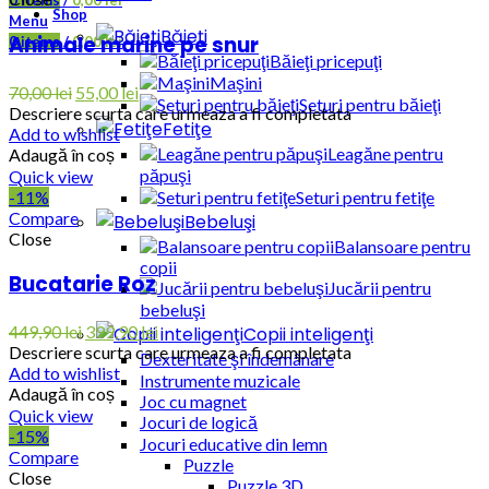
0
items
/
0,00
lei
Shop
Menu
Băieţi
Animale marine pe snur
0
items
/
0,00
lei
Băieţi pricepuţi
Maşini
70,00
lei
55,00
lei
Seturi pentru băieţi
Descriere scurta care urmeaza a fi completata
Fetiţe
Add to wishlist
Leagăne pentru
Adaugă în coș
păpuşi
Quick view
-11%
Seturi pentru fetiţe
Compare
Bebeluşi
Close
Balansoare pentru
copii
Bucatarie Roz
Jucării pentru
bebeluşi
449,90
lei
399,90
lei
Copii inteligenţi
Descriere scurta care urmeaza a fi completata
Dexteritate şi îndemânare
Add to wishlist
Instrumente muzicale
Adaugă în coș
Joc cu magnet
Quick view
Jocuri de logică
-15%
Jocuri educative din lemn
Compare
Puzzle
Close
Puzzle 3D