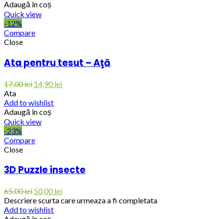
Adaugă în coș
Quick view
-12%
Compare
Close
Ata pentru tesut – Aţă
17,00
lei
14,90
lei
Ata
Add to wishlist
Adaugă în coș
Quick view
-23%
Compare
Close
3D Puzzle insecte
65,00
lei
50,00
lei
Descriere scurta care urmeaza a fi completata
Add to wishlist
Adaugă în coș