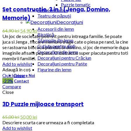
Puzzle tematic
Set constructie, 3 in 1 (Jenga, Domino,
Seturi tematice
Teatru de păpuşi
Memorie)
Decoraţiuni
Accesorii din lemn
64,90
lei
54,90
lei
Birotică
Un joc de societate potrivit pentru intreaga familie. Se poate
Ștampile din lemn
juca si Jenga , fiecare membru trage cate o piesa pe rand, la cine
Cutiuţe pentru dinţi
se rastoarna blocul, a pierdut. Si domino, si joc de memorie dupa
Decoraţiuni din lemn
imaginile afisate pe piese. O distractie super placuta pentru toti
Decoraţiuni pentru Crăciun
membrii familiei.
Decoraţiuni pentru Paște
Add to wishlist
Adaugă în coș
Figurine din lemn
Quick view
Despre Noi
-23%
Contact
Compare
Close
3D Puzzle mijloace transport
65,00
lei
50,00
lei
Descriere scurta care urmeaza a fi completata
Add to wishlist