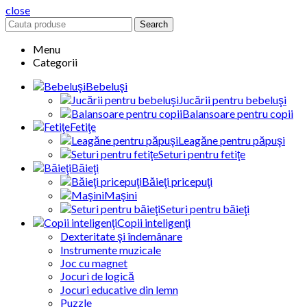
close
Search
Menu
Categorii
Bebeluşi
Jucării pentru bebeluşi
Balansoare pentru copii
Fetiţe
Leagăne pentru păpuşi
Seturi pentru fetiţe
Băieţi
Băieţi pricepuţi
Maşini
Seturi pentru băieţi
Copii inteligenţi
Dexteritate şi îndemânare
Instrumente muzicale
Joc cu magnet
Jocuri de logică
Jocuri educative din lemn
Puzzle