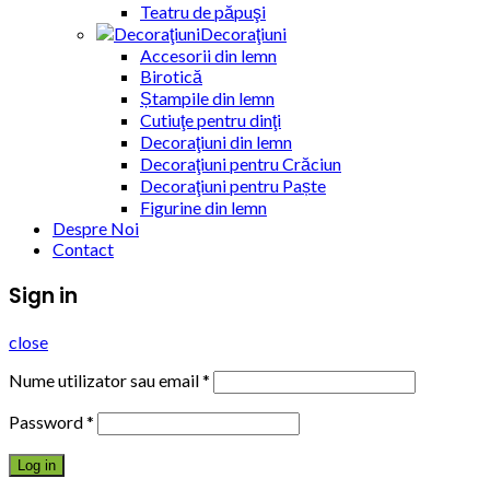
Teatru de păpuşi
Decoraţiuni
Accesorii din lemn
Birotică
Ștampile din lemn
Cutiuţe pentru dinţi
Decoraţiuni din lemn
Decoraţiuni pentru Crăciun
Decoraţiuni pentru Paște
Figurine din lemn
Despre Noi
Contact
Sign in
close
Nume utilizator sau email
*
Password
*
Log in