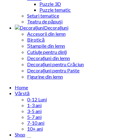
Puzzle 3D
Puzzle tematic
Seturi tematice
Teatru de păpuşi
Decoraţiuni
Accesorii din lemn
Birotică
Ștampile din lemn
Cutiuţe pentru dinţi
Decoraţiuni din lemn
Decoraţiuni pentru Crăciun
Decoraţiuni pentru Paște
Figurine din lemn
Home
Vărstă
0-12 Luni
1-3 ani
3-5 ani
5-7 ani
7-10 ani
10+ ani
Shop