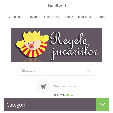
Bine ati venit!
Contul meu
Favorite
Cosul meu
Finalizare comanda
Logare
Shopping Cart -
0,00 RON
(0 item)
Categorii