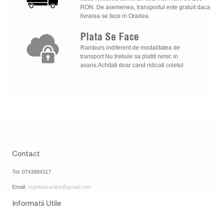
RON. De asemenea, transportul este gratuit daca
livrarea se face in Oradea.
Plata
Se
Face
Ramburs indiferent de modalitatea de
transport.Nu trebuie sa platiti nimic in
avans.Achitati doar cand ridicati coletul
Contact
Tel: 0743884317
Email:
regelejucariilor@gmail.com
Informatii Utile