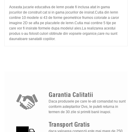
Aceasta jucarie educativa de lemn poate fi inclusa atat in gama
jocurilor de construit cat si in gama jocurilor de insirat.Cutia din lemn
contine 10 modele si 43 de forme geometrice frumos colorate a caror
imagine 2D se afla pe placutele de lemn.Cutia mai contine 5 tije pe
care vor fi insirate formele dupa modelul ales.La realizarea acestui
produs s-au folosit culori obtinute din vopsele organice,care nu sunt
daunatoare sanatatii copiilor.
Garantia
Calitatii
Daca produsele pe care le-ati comandat nu sunt
conform asteptarilor Dvs, le puteti returna in
termen de 30 zile si primiti banii inapoi.
Transport
Gratis
daca valoarea comenzii este mai mare de 250