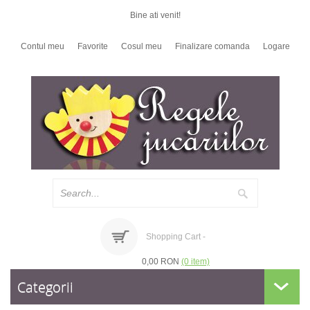
Bine ati venit!
Contul meu
Favorite
Cosul meu
Finalizare comanda
Logare
Shopping Cart -
0,00 RON
(0 item)
Categorii