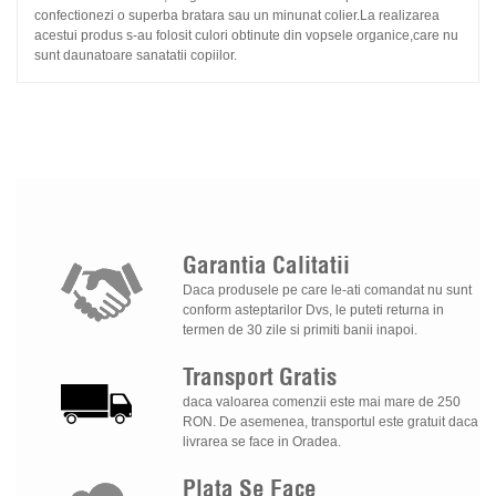
confectionezi o superba bratara sau un minunat colier.La realizarea
acestui produs s-au folosit culori obtinute din vopsele organice,care nu
sunt daunatoare sanatatii copiilor.
Garantia
Calitatii
Daca produsele pe care le-ati comandat nu sunt
conform asteptarilor Dvs, le puteti returna in
termen de 30 zile si primiti banii inapoi.
Transport
Gratis
daca valoarea comenzii este mai mare de 250
RON. De asemenea, transportul este gratuit daca
livrarea se face in Oradea.
Plata
Se
Face