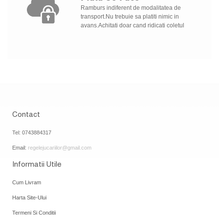
Ramburs indiferent de modalitatea de
transport.Nu trebuie sa platiti nimic in
avans.Achitati doar cand ridicati coletul
Contact
Tel: 0743884317
Email:
regelejucariilor@gmail.com
Informatii Utile
Cum Livram
Harta Site-Ului
Termeni Si Conditii