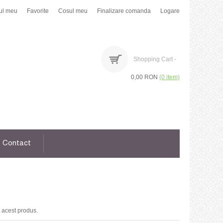
ul meu
Favorite
Cosul meu
Finalizare comanda
Logare
Shopping Cart -
0,00 RON
(0 item)
Contact
 acest produs.