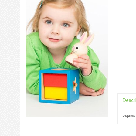
Descr
Papusa p