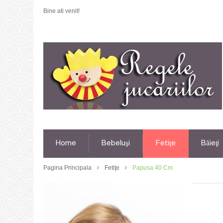
Bine ati venit!
Home
Bebeluşi
Fetiţe
Băieţi
Pagina Principala
Fetiţe
Papusa 40 Cm