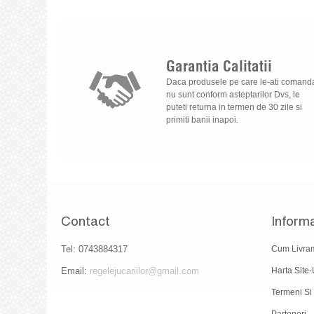
Garantia
Calitatii
Daca produsele pe care le-ati comand
nu sunt conform asteptarilor Dvs, le
puteti returna in termen de 30 zile si
primiti banii inapoi.
Contact
Informa
Tel: 0743884317
Cum Livra
Email:
regelejucariilor@gmail.com
Harta Site-
Termeni Si 