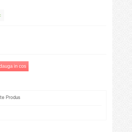
c
dauga in cos
ete Produs