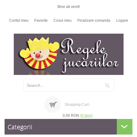
Bine ati venit!
Contul meu
Favorite
Cosul meu
Finalizare comanda
Logare
Shopping Cart -
0,00 RON
(0 item)
Categorii