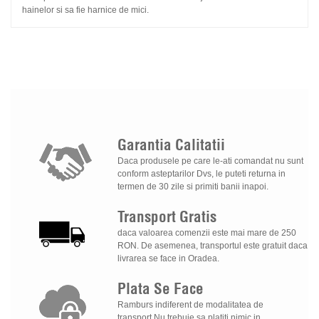
hainelor si sa fie harnice de mici.
Garantia
Calitatii
Daca produsele pe care le-ati comandat nu sunt
conform asteptarilor Dvs, le puteti returna in
termen de 30 zile si primiti banii inapoi.
Transport
Gratis
daca valoarea comenzii este mai mare de 250
RON. De asemenea, transportul este gratuit daca
livrarea se face in Oradea.
Plata
Se
Face
Ramburs indiferent de modalitatea de
transport.Nu trebuie sa platiti nimic in