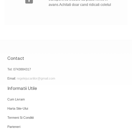
avans.Achitati doar cand ridicati coletul
Contact
Tel: 0743884317
Email:
regelejucariilor@gmail.com
Informatii Utile
Cum Livram
Harta Site-Ului
Termeni Si Conditii
Parteneri