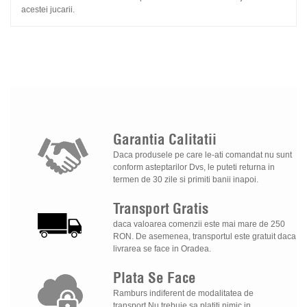
acestei jucarii.
Garantia
Calitatii
Daca produsele pe care le-ati comandat nu sunt
conform asteptarilor Dvs, le puteti returna in
termen de 30 zile si primiti banii inapoi.
Transport
Gratis
daca valoarea comenzii este mai mare de 250
RON. De asemenea, transportul este gratuit daca
livrarea se face in Oradea.
Plata
Se
Face
Ramburs indiferent de modalitatea de
transport.Nu trebuie sa platiti nimic in