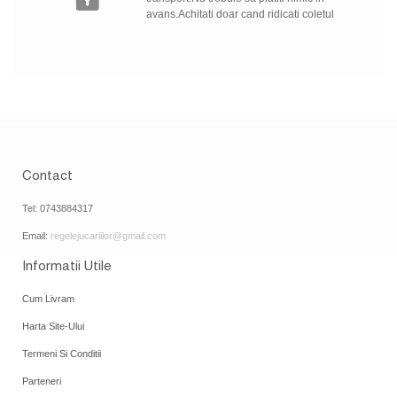
avans.Achitati doar cand ridicati coletul
Contact
Tel: 0743884317
Email:
regelejucariilor@gmail.com
Informatii Utile
Cum Livram
Harta Site-Ului
Termeni Si Conditii
Parteneri