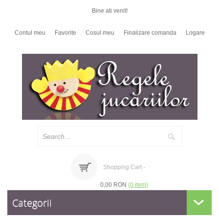
Bine ati venit!
Contul meu
Favorite
Cosul meu
Finalizare comanda
Logare
Shopping Cart -
0,00 RON
(0 item)
Categorii