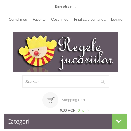
Bine ati venit!
Contul meu
Favorite
Cosul meu
Finalizare comanda
Logare
Shopping Cart -
0,00 RON
(0 item)
Categorii