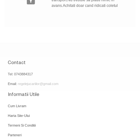
transport.Nu trebuie sa platiti nimic in
avans.Achitati doar cand ridicati coletul
Contact
Tel: 0743884317
Email:
regelejucariilor@gmail.com
Informatii Utile
Cum Livram
Harta Site-Ului
Termeni Si Conditii
Parteneri