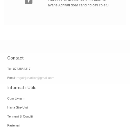
transport.Nu trebuie sa platiti nimic in
avans.Achitati doar cand ridicati coletul
Contact
Tel: 0743884317
Email:
regelejucariilor@gmail.com
Informatii Utile
Cum Livram
Harta Site-Ului
Termeni Si Conditii
Parteneri