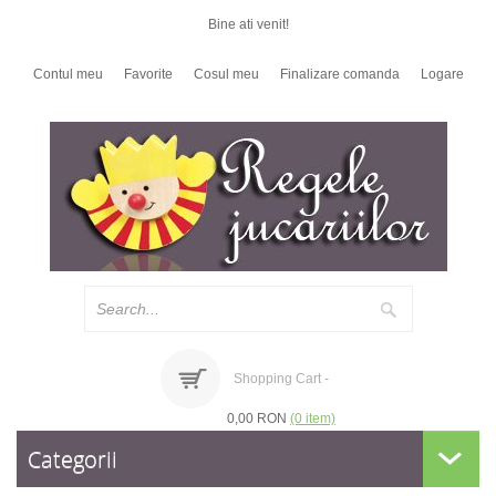
Bine ati venit!
Contul meu
Favorite
Cosul meu
Finalizare comanda
Logare
Shopping Cart -
0,00 RON
(0 item)
Categorii