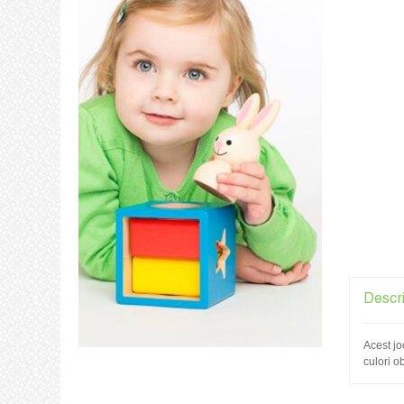
Descr
Acest jo
culori o