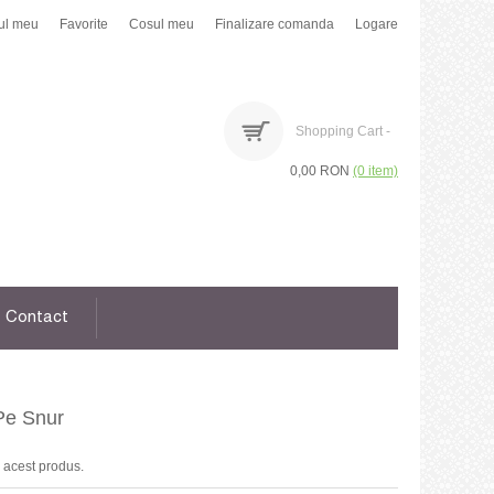
ul meu
Favorite
Cosul meu
Finalizare comanda
Logare
Shopping Cart -
0,00 RON
(0 item)
Contact
Pe Snur
 acest produs.