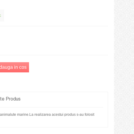
c
dauga in cos
ete Produs
cu animalute marine.La realizarea acestui produs s-au folosit