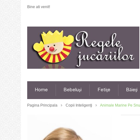
Bine ati venit!
Home
Bebeluşi
Fetiţe
Băieţi
Pagina Principala
Copii Inteligenţi
Animale Marine Pe Snu