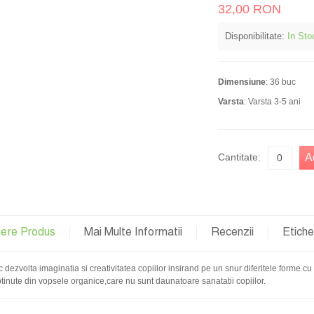
32,00 RON
Disponibilitate:
In Sto
Dimensiune
: 36 buc
Varsta
: Varsta 3-5 ani
Cantitate:
A
iere Produs
Mai Multe Informatii
Recenzii
Etich
c dezvolta imaginatia si creativitatea copiilor insirand pe un snur diferitele forme 
btinute din vopsele organice,care nu sunt daunatoare sanatatii copiilor.