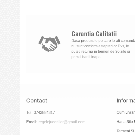
Garantia
Calitatii
Daca produsele pe care le-ati comand
nu sunt conform asteptarilor Dvs, le
puteti returna in termen de 30 zile si
primiti banii inapoi.
Contact
Informa
Tel: 0743884317
Cum Livra
Email:
regelejucariilor@gmail.com
Harta Site-
Termeni Si 