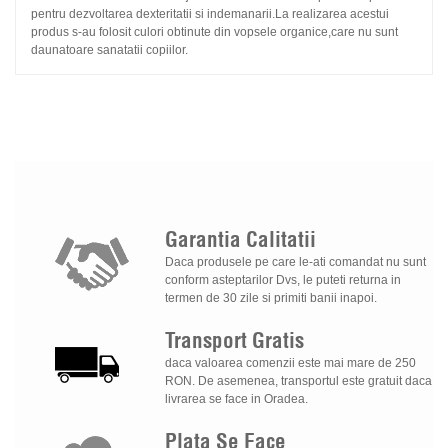
pentru dezvoltarea dexteritatii si indemanarii.La realizarea acestui
produs s-au folosit culori obtinute din vopsele organice,care nu sunt
daunatoare sanatatii copiilor.
Garantia
Calitatii
Daca produsele pe care le-ati comandat nu sunt
conform asteptarilor Dvs, le puteti returna in
termen de 30 zile si primiti banii inapoi.
Transport
Gratis
daca valoarea comenzii este mai mare de 250
RON. De asemenea, transportul este gratuit daca
livrarea se face in Oradea.
Plata
Se
Face