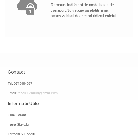
Ramburs indiferent de modalitatea de
transport.Nu trebuie sa platiti nimic in
avans.Achitati doar cand ridicati coletul
Contact
Tel: 0743884317
Email:
regelejucariilor@gmail.com
Informatii Utile
Cum Livram
Harta Site-Ului
Termeni Si Conditii