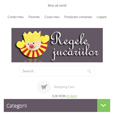
Bine ati venit!
Contul meu
Favorite
Cosul meu
Finalizare comanda
Logare
Shopping Cart -
0,00 RON
(0 item)
Categorii