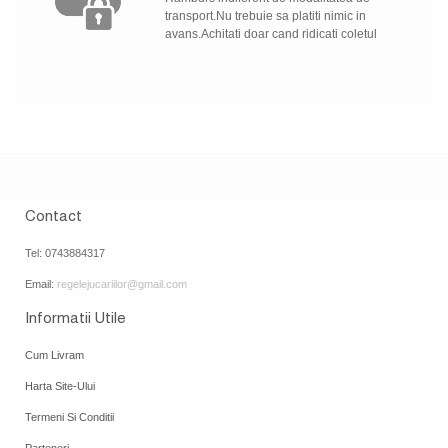
transport.Nu trebuie sa platiti nimic in
avans.Achitati doar cand ridicati coletul
Contact
Tel: 0743884317
Email:
regelejucariilor@gmail.com
Informatii Utile
Cum Livram
Harta Site-Ului
Termeni Si Conditii