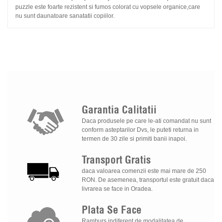
puzzle este foarte rezistent si fumos colorat cu vopsele organice,care
nu sunt daunatoare sanatatii copiilor.
Garantia
Calitatii
Daca produsele pe care le-ati comandat nu sunt
conform asteptarilor Dvs, le puteti returna in
termen de 30 zile si primiti banii inapoi.
Transport
Gratis
daca valoarea comenzii este mai mare de 250
RON. De asemenea, transportul este gratuit daca
livrarea se face in Oradea.
Plata
Se
Face
Ramburs indiferent de modalitatea de