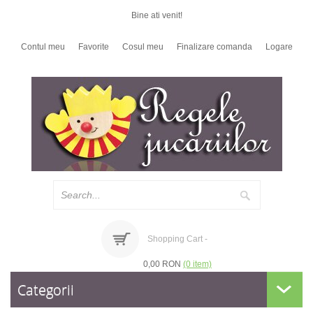
Bine ati venit!
Contul meu
Favorite
Cosul meu
Finalizare comanda
Logare
Shopping Cart -
0,00 RON
(0 item)
Categorii