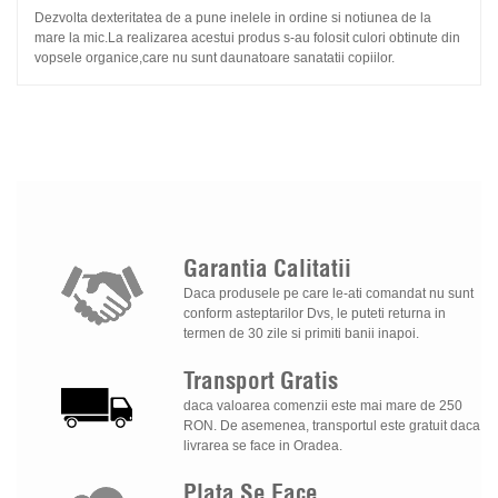
Dezvolta dexteritatea de a pune inelele in ordine si notiunea de la
mare la mic.La realizarea acestui produs s-au folosit culori obtinute din
vopsele organice,care nu sunt daunatoare sanatatii copiilor.
Garantia
Calitatii
Daca produsele pe care le-ati comandat nu sunt
conform asteptarilor Dvs, le puteti returna in
termen de 30 zile si primiti banii inapoi.
Transport
Gratis
daca valoarea comenzii este mai mare de 250
RON. De asemenea, transportul este gratuit daca
livrarea se face in Oradea.
Plata
Se
Face