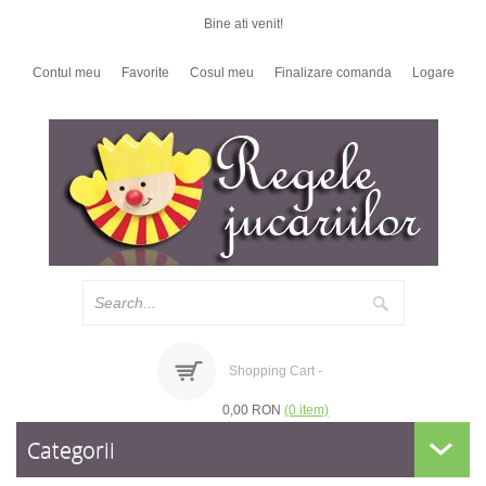
Bine ati venit!
Contul meu
Favorite
Cosul meu
Finalizare comanda
Logare
Shopping Cart -
0,00 RON
(0 item)
Categorii