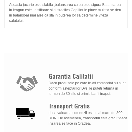
Aceasta jucarie este stabila ,balansarea cu ea este sigura.Balansarea
in leagan este linistitoare si distractiva.Copiilor le place mult sa se dea
in balansoar mai ales ca sta in puterea lor sa determine viteza
calutului.
Garantia
Calitatii
Daca produsele pe care le-ati comandat nu sunt
conform asteptarilor Dvs, le puteti returna in
termen de 30 zile si primiti banii inapoi.
Transport
Gratis
daca valoarea comenzii este mai mare de 300
RON. De asemenea, transportul este gratuit daca
livrarea se face in Oradea.