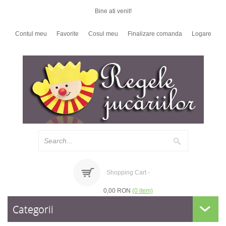
Bine ati venit!
Contul meu
Favorite
Cosul meu
Finalizare comanda
Logare
Shopping Cart -
0,00 RON
(0 item)
Categorii