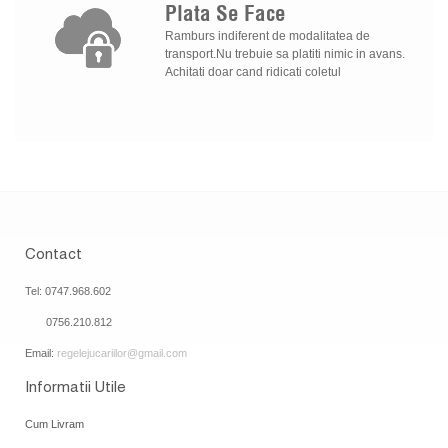
Plata
Se
Face
Ramburs indiferent de modalitatea de
transport.Nu trebuie sa platiti nimic in avans.
Achitati doar cand ridicati coletul
Contact
Tel: 0747.968.602
0756.210.812
Email:
regelejucariilor@gmail.com
Informatii Utile
Cum Livram