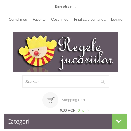
Bine ati venit!
Contul meu
Favorite
Cosul meu
Finalizare comanda
Logare
Shopping Cart -
0,00 RON
(0 item)
Categorii