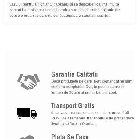
vasului pentru a fi chiar tu capitanul si sa descoperi cat mai multe
comori.La realizarea acestui produs s-au folosit culori obtinute din
vopsele organice,care nu sunt daunatoare sanatatii copiilor.
Garantia
Calitatii
Daca produsele pe care le-ati comandat nu sunt
conform asteptarilor Dvs, le puteti returna in
termen de 30 zile si primiti banii inapoi.
Transport
Gratis
daca valoarea comenzii este mai mare de 250
RON. De asemenea, transportul este gratuit daca
livrarea se face in Oradea.
Plata
Se
Face