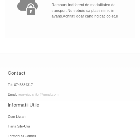
Ramburs indiferent de modalitatea de
transport.Nu trebuie sa platiti nimic in
avans.Achitati doar cand ridicati coletul
Contact
Tel: 0743884317
Email:
regelejucariilor@gmail.com
Informatii Utile
Cum Livram
Harta Site-Ului
Termeni Si Conditii