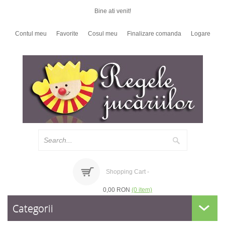
Bine ati venit!
Contul meu
Favorite
Cosul meu
Finalizare comanda
Logare
Shopping Cart -
0,00 RON
(0 item)
Categorii