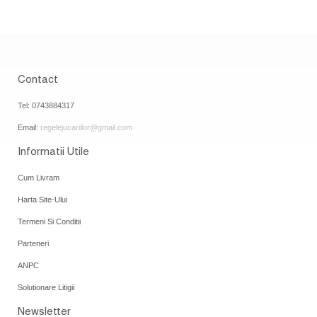
Contact
Tel: 0743884317
Email:
regelejucariilor@gmail.com
Informatii Utile
Cum Livram
Harta Site-Ului
Termeni Si Conditii
Parteneri
ANPC
Solutionare Litigii
Newsletter