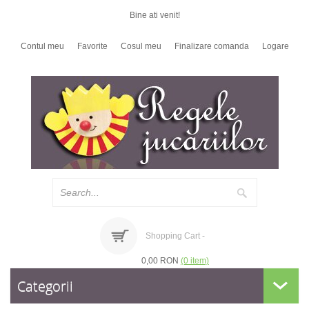
Bine ati venit!
Contul meu
Favorite
Cosul meu
Finalizare comanda
Logare
Shopping Cart -
0,00 RON
(0 item)
Categorii