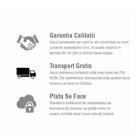
Garantia
Calitatii
Daca produsele pe care le-ati comandat nu sunt
conform asteptarilor Dvs, le puteti returna in
termen de 30 zile si primiti banii inapoi.
Transport
Gratis
daca valoarea comenzii este mai mare de 250
RON. De asemenea, transportul este gratuit daca
livrarea se face in Oradea.
Plata
Se
Face
Ramburs indiferent de modalitatea de
transport.Nu trebuie sa platiti nimic in
avans.Achitati doar cand ridicati coletul