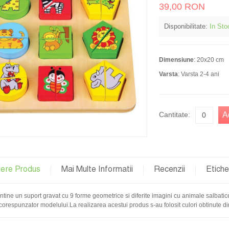
39,00 RON
Disponibilitate:
In Sto
Dimensiune
: 20x20 cm
Varsta
: Varsta 2-4 ani
Cantitate:
A
iere Produs
Mai Multe Informatii
Recenzii
Etich
ntine un suport gravat cu 9 forme geometrice si diferite imagini cu animale salbatic
corespunzator modelului.La realizarea acestui produs s-au folosit culori obtinute di