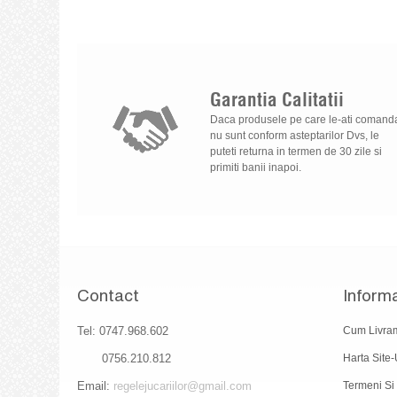
Garantia
Calitatii
Daca produsele pe care le-ati comand
nu sunt conform asteptarilor Dvs, le
puteti returna in termen de 30 zile si
primiti banii inapoi.
Contact
Informa
Tel: 0747.968.602
Cum Livra
0756.210.812
Harta Site-
Email:
regelejucariilor@gmail.com
Termeni Si 