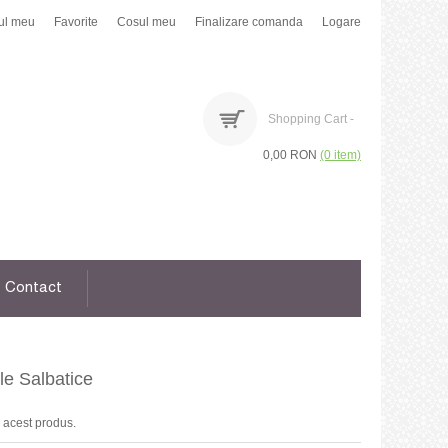
ul meu
Favorite
Cosul meu
Finalizare comanda
Logare
Shopping Cart -
0,00 RON
(0 item)
Contact
e Salbatice
 acest produs.