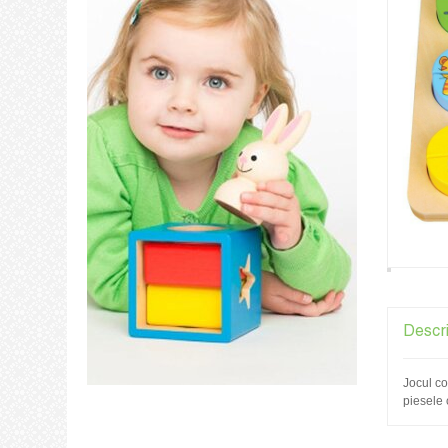
Descr
Jocul co
piesele 