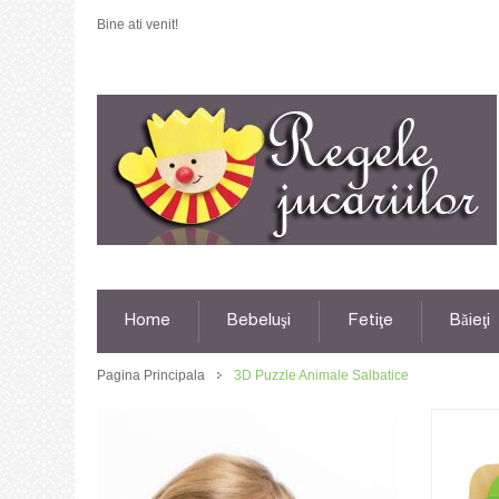
Bine ati venit!
Home
Bebeluşi
Fetiţe
Băieţi
Pagina Principala
3D Puzzle Animale Salbatice