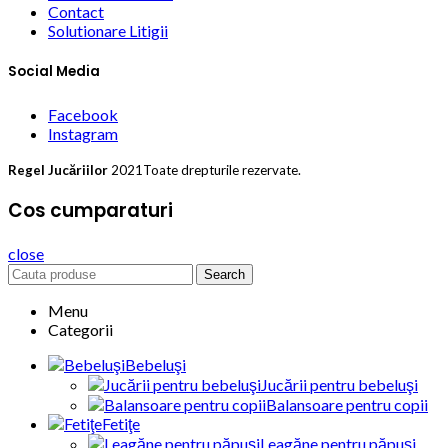
Contact
Solutionare Litigii
Social Media
Facebook
Instagram
Regel Jucăriilor
2021Toate drepturile rezervate.
Cos cumparaturi
close
Search
Menu
Categorii
Bebeluşi
Jucării pentru bebeluşi
Balansoare pentru copii
Fetiţe
Leagăne pentru păpuşi