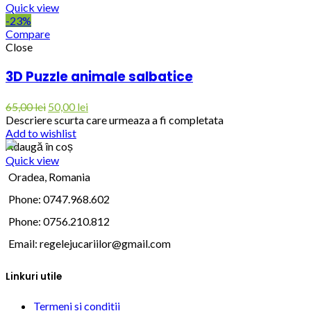
Quick view
-23%
Compare
Close
3D Puzzle animale salbatice
65,00
lei
50,00
lei
Descriere scurta care urmeaza a fi completata
Add to wishlist
Adaugă în coș
Quick view
Oradea, Romania
Phone: 0747.968.602
Phone: 0756.210.812
Email:
regelejucariilor@gmail.com
Linkuri utile
Termeni si conditii