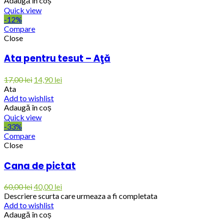
Adaugă în coș
Quick view
-12%
Compare
Close
Ata pentru tesut – Aţă
17,00
lei
14,90
lei
Ata
Add to wishlist
Adaugă în coș
Quick view
-33%
Compare
Close
Cana de pictat
60,00
lei
40,00
lei
Descriere scurta care urmeaza a fi completata
Add to wishlist
Adaugă în coș