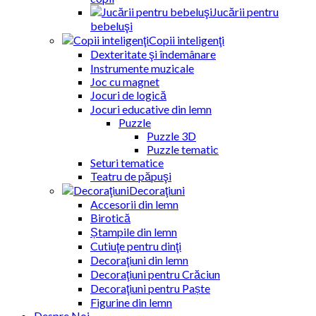
Jucării pentru
bebeluşi
Copii inteligenţi
Dexteritate şi îndemânare
Instrumente muzicale
Joc cu magnet
Jocuri de logică
Jocuri educative din lemn
Puzzle
Puzzle 3D
Puzzle tematic
Seturi tematice
Teatru de păpuşi
Decoraţiuni
Accesorii din lemn
Birotică
Ștampile din lemn
Cutiuţe pentru dinţi
Decoraţiuni din lemn
Decoraţiuni pentru Crăciun
Decoraţiuni pentru Paște
Figurine din lemn
Despre Noi