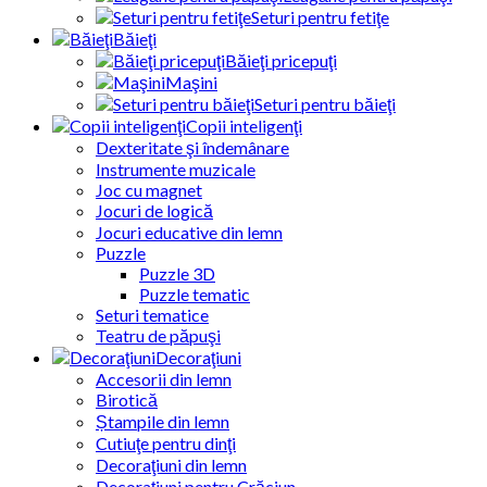
Seturi pentru fetiţe
Băieţi
Băieţi pricepuţi
Maşini
Seturi pentru băieţi
Copii inteligenţi
Dexteritate şi îndemânare
Instrumente muzicale
Joc cu magnet
Jocuri de logică
Jocuri educative din lemn
Puzzle
Puzzle 3D
Puzzle tematic
Seturi tematice
Teatru de păpuşi
Decoraţiuni
Accesorii din lemn
Birotică
Ștampile din lemn
Cutiuţe pentru dinţi
Decoraţiuni din lemn
Decoraţiuni pentru Crăciun