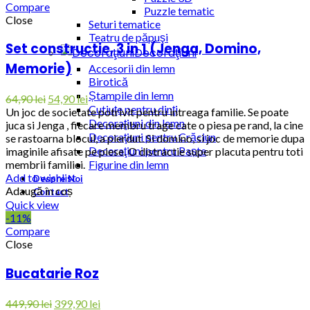
Compare
Puzzle tematic
Close
Seturi tematice
Teatru de păpuşi
Set constructie, 3 in 1 (Jenga, Domino,
Decoraţiuni
Memorie)
Accesorii din lemn
Birotică
Ștampile din lemn
64,90
lei
54,90
lei
Cutiuţe pentru dinţi
Un joc de societate potrivit pentru intreaga familie. Se poate
Decoraţiuni din lemn
juca si Jenga , fiecare membru trage cate o piesa pe rand, la cine
Decoraţiuni pentru Crăciun
se rastoarna blocul, a pierdut. Si domino, si joc de memorie dupa
Decoraţiuni pentru Paște
imaginile afisate pe piese. O distractie super placuta pentru toti
Figurine din lemn
membrii familiei.
Add to wishlist
Despre Noi
Adaugă în coș
Contact
Quick view
-11%
Compare
Close
Bucatarie Roz
449,90
lei
399,90
lei