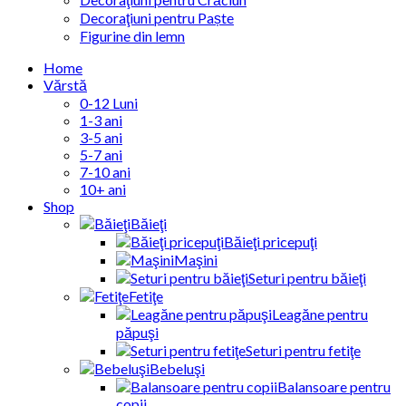
Decoraţiuni pentru Paște
Figurine din lemn
Home
Vărstă
0-12 Luni
1-3 ani
3-5 ani
5-7 ani
7-10 ani
10+ ani
Shop
Băieţi
Băieţi pricepuţi
Maşini
Seturi pentru băieţi
Fetiţe
Leagăne pentru
păpuşi
Seturi pentru fetiţe
Bebeluşi
Balansoare pentru
copii