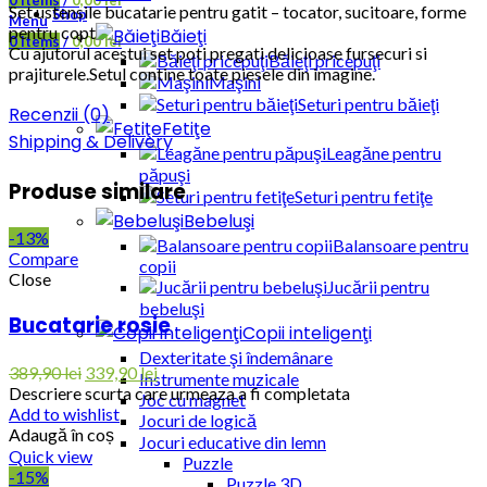
0
items
/
0,00
lei
Set ustensile bucatarie pentru gatit – tocator, sucitoare, forme
Shop
Menu
pentru copt
Băieţi
0
items
/
0,00
lei
Cu ajutorul acestui set poti pregati delicioase fursecuri si
Băieţi pricepuţi
prajiturele.Setul contine toate piesele din imagine.
Maşini
Seturi pentru băieţi
Recenzii (0)
Fetiţe
Shipping & Delivery
Leagăne pentru
păpuşi
Produse similare
Seturi pentru fetiţe
Bebeluşi
-13%
Balansoare pentru
Compare
copii
Close
Jucării pentru
bebeluşi
Bucatarie rosie
Copii inteligenţi
Dexteritate şi îndemânare
389,90
lei
339,90
lei
Instrumente muzicale
Descriere scurta care urmeaza a fi completata
Joc cu magnet
Add to wishlist
Jocuri de logică
Adaugă în coș
Jocuri educative din lemn
Quick view
Puzzle
-15%
Puzzle 3D