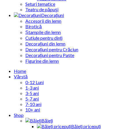
Seturi tematice
Teatru de păpuşi
Decoraţiuni
Accesorii din lemn
Birotică
Ștampile din lemn
Cutiuţe pentru dinţi
Decoraţiuni din lemn
Decoraţiuni pentru Crăciun
Decoraţiuni pentru Paște
Figurine din lemn
Home
Vărstă
0-12 Luni
1-3 ani
3-5 ani
5-7 ani
7-10 ani
10+ ani
Shop
Băieţi
Băieţi pricepuţi