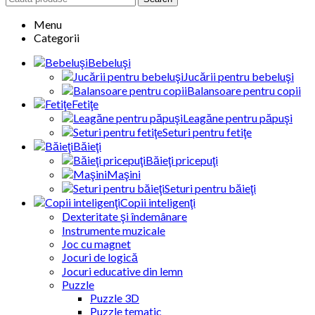
Menu
Categorii
Bebeluşi
Jucării pentru bebeluşi
Balansoare pentru copii
Fetiţe
Leagăne pentru păpuşi
Seturi pentru fetiţe
Băieţi
Băieţi pricepuţi
Maşini
Seturi pentru băieţi
Copii inteligenţi
Dexteritate şi îndemânare
Instrumente muzicale
Joc cu magnet
Jocuri de logică
Jocuri educative din lemn
Puzzle
Puzzle 3D
Puzzle tematic