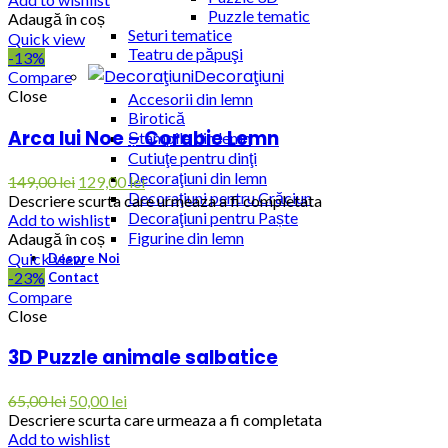
Puzzle tematic
Adaugă în coș
Seturi tematice
Quick view
Teatru de păpuşi
-13%
Decoraţiuni
Compare
Close
Accesorii din lemn
Birotică
Arca lui Noe – Corabie Lemn
Ștampile din lemn
Cutiuţe pentru dinţi
Decoraţiuni din lemn
149,00
lei
129,00
lei
Decoraţiuni pentru Crăciun
Descriere scurta care urmeaza a fi completata
Decoraţiuni pentru Paște
Add to wishlist
Figurine din lemn
Adaugă în coș
Quick view
Despre Noi
-23%
Contact
Compare
Close
3D Puzzle animale salbatice
65,00
lei
50,00
lei
Descriere scurta care urmeaza a fi completata
Add to wishlist