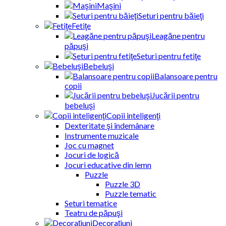
Maşini
Seturi pentru băieţi
Fetiţe
Leagăne pentru
păpuşi
Seturi pentru fetiţe
Bebeluşi
Balansoare pentru
copii
Jucării pentru
bebeluşi
Copii inteligenţi
Dexteritate şi îndemânare
Instrumente muzicale
Joc cu magnet
Jocuri de logică
Jocuri educative din lemn
Puzzle
Puzzle 3D
Puzzle tematic
Seturi tematice
Teatru de păpuşi
Decoraţiuni