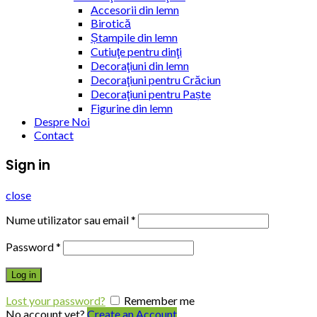
Accesorii din lemn
Birotică
Ștampile din lemn
Cutiuţe pentru dinţi
Decoraţiuni din lemn
Decoraţiuni pentru Crăciun
Decoraţiuni pentru Paște
Figurine din lemn
Despre Noi
Contact
Sign in
close
Nume utilizator sau email
*
Password
*
Log in
Lost your password?
Remember me
No account yet?
Create an Account