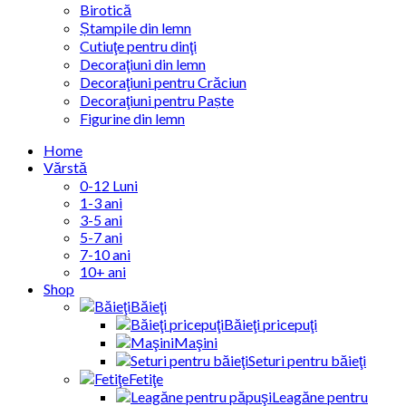
Birotică
Ștampile din lemn
Cutiuţe pentru dinţi
Decoraţiuni din lemn
Decoraţiuni pentru Crăciun
Decoraţiuni pentru Paște
Figurine din lemn
Home
Vărstă
0-12 Luni
1-3 ani
3-5 ani
5-7 ani
7-10 ani
10+ ani
Shop
Băieţi
Băieţi pricepuţi
Maşini
Seturi pentru băieţi
Fetiţe
Leagăne pentru