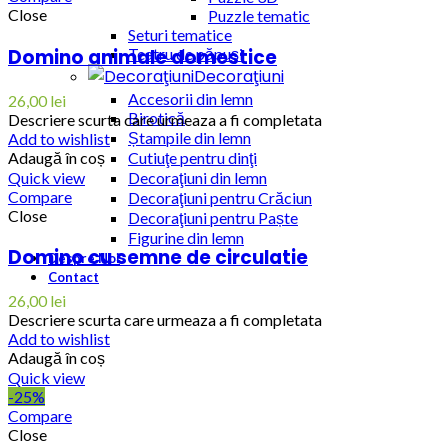
Close
Puzzle tematic
Seturi tematice
Domino animale domestice
Teatru de păpuşi
Decoraţiuni
Accesorii din lemn
26,00
lei
Birotică
Descriere scurta care urmeaza a fi completata
Ștampile din lemn
Add to wishlist
Adaugă în coș
Cutiuţe pentru dinţi
Quick view
Decoraţiuni din lemn
Compare
Decoraţiuni pentru Crăciun
Close
Decoraţiuni pentru Paște
Figurine din lemn
Domino cu semne de circulatie
Despre Noi
Contact
26,00
lei
Descriere scurta care urmeaza a fi completata
Add to wishlist
Adaugă în coș
Quick view
-25%
Compare
Close