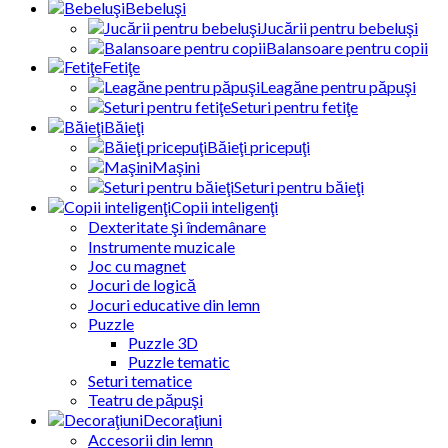
Bebeluşi
Jucării pentru bebeluşi
Balansoare pentru copii
Fetiţe
Leagăne pentru păpuşi
Seturi pentru fetiţe
Băieţi
Băieţi pricepuţi
Maşini
Seturi pentru băieţi
Copii inteligenţi
Dexteritate şi îndemânare
Instrumente muzicale
Joc cu magnet
Jocuri de logică
Jocuri educative din lemn
Puzzle
Puzzle 3D
Puzzle tematic
Seturi tematice
Teatru de păpuşi
Decoraţiuni
Accesorii din lemn