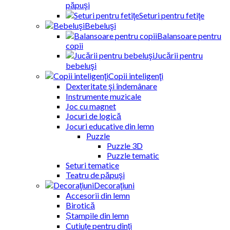
păpuşi
Seturi pentru fetiţe
Bebeluşi
Balansoare pentru
copii
Jucării pentru
bebeluşi
Copii inteligenţi
Dexteritate şi îndemânare
Instrumente muzicale
Joc cu magnet
Jocuri de logică
Jocuri educative din lemn
Puzzle
Puzzle 3D
Puzzle tematic
Seturi tematice
Teatru de păpuşi
Decoraţiuni
Accesorii din lemn
Birotică
Ștampile din lemn
Cutiuţe pentru dinţi