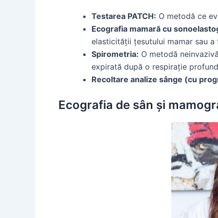
Testarea PATCH:
O metodă ce eval
Ecografia mamară cu sonoelastog
elasticității țesutului mamar sau a
Spirometria:
O metodă neinvazivă ș
expirată după o respirație profund
Recoltare analize sânge (cu pro
Ecografia de sân și mamogr