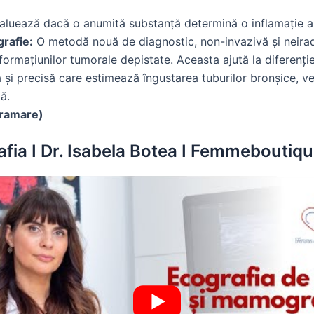
uează dacă o anumită substanță determină o inflamație alerg
rafie:
O metodă nouă de diagnostic, non-invazivă și neiradi
 formațiunilor tumorale depistate. Aceasta ajută la diferenți
i precisă care estimează îngustarea tuburilor bronșice, veri
ă.
gramare)
afia I Dr. Isabela Botea I Femmebouti