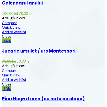
Calendarul anului
100,00
lei
78,00
lei
Adaugă în coș
Compare
Quick view
Add to wishlist
Close
-14%
Jucarie ursulet / urs Montessori
70,00
lei
59,90
lei
Adaugă în coș
Compare
Quick view
Add to wishlist
Close
-13%
Pian Negru Lemn (cu note pe clape)