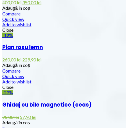
400,00
lei
350,00
lei
Adaugă în coș
Compare
Quick view
Add to wishlist
Close
-12%
Pian rosu lemn
260,00
lei
229,90
lei
Adaugă în coș
Compare
Quick view
Add to wishlist
Close
-23%
Ghidaj cu bile magnetice (ceas)
75,00
lei
57,90
lei
Adaugă în coș