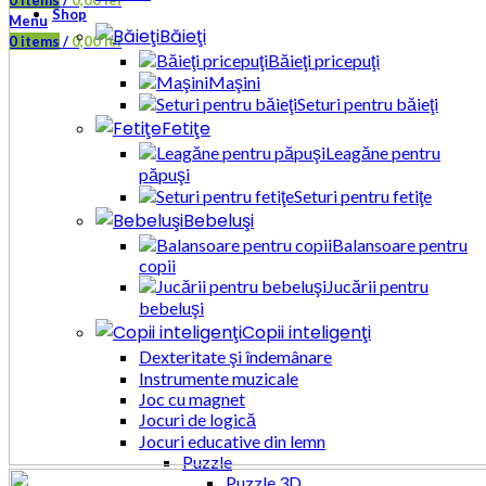
0
items
/
0,00
lei
Shop
Menu
Băieţi
0
items
/
0,00
lei
Băieţi pricepuţi
Maşini
Seturi pentru băieţi
Fetiţe
Leagăne pentru
păpuşi
Seturi pentru fetiţe
Bebeluşi
Balansoare pentru
copii
Jucării pentru
bebeluşi
Copii inteligenţi
Dexteritate şi îndemânare
Instrumente muzicale
Joc cu magnet
Jocuri de logică
Jocuri educative din lemn
Puzzle
Puzzle 3D