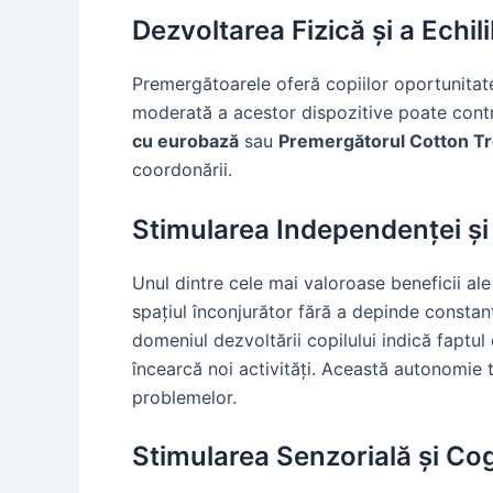
Dezvoltarea Fizică și a Echili
Premergătoarele oferă copiilor oportunitatea
moderată a acestor dispozitive poate contri
cu eurobază
sau
Premergătorul Cotton Tro
coordonării.
Stimularea Independenței și 
Unul dintre cele mai valoroase beneficii al
spațiul înconjurător fără a depinde constant 
domeniul dezvoltării copilului indică faptu
încearcă noi activități. Această autonomie t
problemelor.
Stimularea Senzorială și Cog