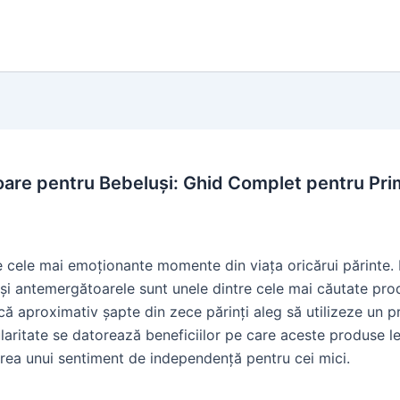
re pentru Bebeluși: Ghid Complet pentru Prim
ntre cele mai emoționante momente din viața oricărui părinte
și antemergătoarele sunt unele dintre cele mai căutate prod
 că aproximativ șapte din zece părinți aleg să utilizeze un
ularitate se datorează beneficiilor pe care aceste produse le
rirea unui sentiment de independență pentru cei mici.