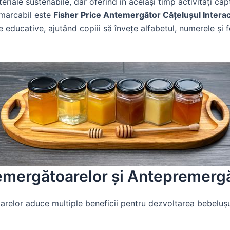
riale sustenabile, dar oferind în același timp activități capt
marcabil este
Fisher Price Antemergător Cățelușul Interac
e educative, ajutând copiii să învețe alfabetul, numerele și f
Premergătoarelor și Antepremerg
relor aduce multiple beneficii pentru dezvoltarea bebelușulu