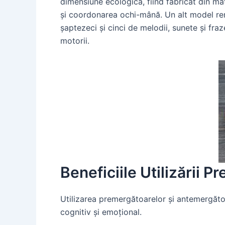
dimensiune ecologică, fiind fabricat din mate
și coordonarea ochi-mână. Un alt model re
șaptezeci și cinci de melodii, sunete și fraz
motorii.
Beneficiile Utilizării 
Utilizarea premergătoarelor și antemergătoa
cognitiv și emoțional.