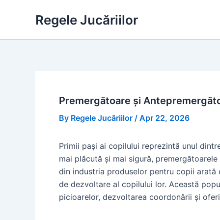
Skip
Regele Jucăriilor
to
content
Premergătoare și Antepremergătoa
By
Regele Jucăriilor
/
Apr 22, 2026
Primii pași ai copilului reprezintă unul di
mai plăcută și mai sigură, premergătoarele 
din industria produselor pentru copii arată
de dezvoltare al copilului lor. Această pop
picioarelor, dezvoltarea coordonării și ofe