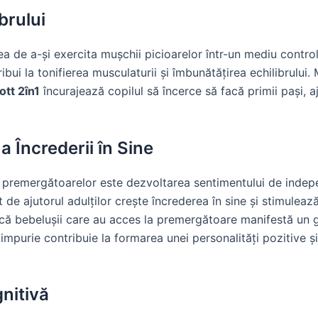
brului
 de a-și exercita mușchii picioarelor într-un mediu controlat
bui la tonifierea musculaturii și îmbunătățirea echilibrulu
tt 2în1
încurajează copilul să încerce să facă primii pași, aj
a Încrederii în Sine
e premergătoarelor este dezvoltarea sentimentului de indepe
de ajutorul adulților crește încrederea în sine și stimulează
l că bebelușii care au acces la premergătoare manifestă un 
impurie contribuie la formarea unei personalități pozitive și
nitivă