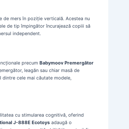
le de mers în poziție verticală. Acestea nu
le de tip împingător încurajează copiii să
mersul independent.
funcționale precum
Babymoov Premergător
ntemergător, leagăn sau chiar masă de
l dintre cele mai căutate modele,
itatea cu stimularea cognitivă, oferind
tional J-888E Ecotoys
adaugă o