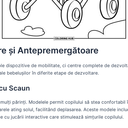
re și Antepremergătoare
 dispozitive de mobilitate, ci centre complete de dezvoltar
le bebelușilor în diferite etape de dezvoltare.
 cu Scaun
lți părinți. Modelele permit copilului să stea confortabil în
ele ating solul, facilitând deplasarea. Aceste modele includ 
 cu jucării interactive care stimulează simțurile copilului.