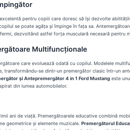
mpingător
excelentă pentru copiii care doresc să își dezvolte abilități
copilul se poate agăța și împinge în fața sa. Antemergătoare
ai fermi, dezvoltând astfel forța musculară necesară pentru 
rgătoare Multifuncționale
rgătoare care evoluează odată cu copilul. Modelele multi
ite, transformându-se dintr-un premergător clasic într-un a
mergător și Antepremergător 4 in 1 Ford Mustang
este unu
spirat din lumea automobilelor.
imii ani de viață. Premergătoarele educative combină mobil
orme geometrice și elemente muzicale.
Premergătorul Educa