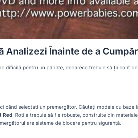
să Analizezi Înainte de a Cumpă
 dificilă pentru un părinte, deoarece trebuie să ții cont de 
ci când selectați un premergător. Căutați modele cu baze lar
3 Red
. Rotile trebuie să fie robuste, construite din material
mergătorul are sisteme de blocare pentru siguranță.