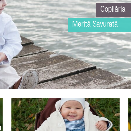
Copilăria
Merită Savurată