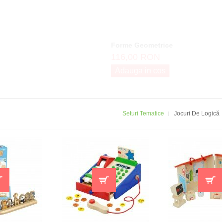
Masini Pe Panta
70,00 RON
Adauga in cos
Seturi Tematice
Jocuri De Logică