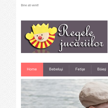
Bine ati venit!
Home
Bebeluşi
Fetiţe
Băieţi