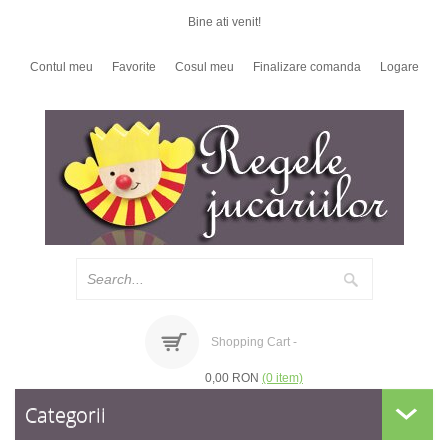
Bine ati venit!
Contul meu
Favorite
Cosul meu
Finalizare comanda
Logare
Shopping Cart -
0,00 RON
(0 item)
Categorii