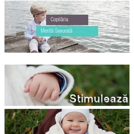
Copilăria
Merită Savurată