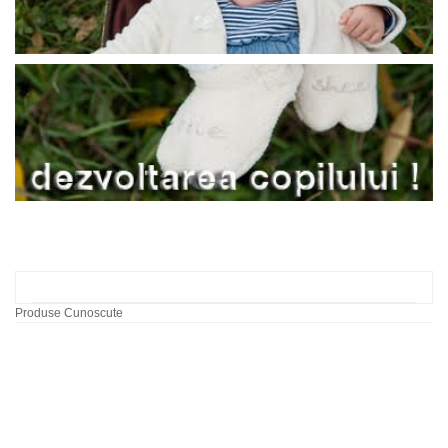
Produse Cunoscute
Labirint cu bile dupa
model
60,00 RON