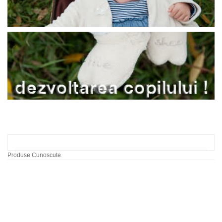
Produse Cunoscute
Labirint cu bile dupa
model
60,00 RON