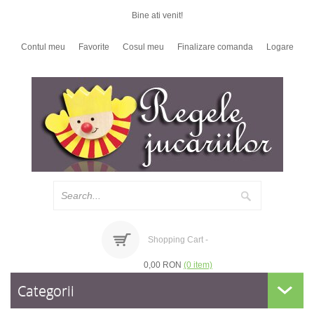
Bine ati venit!
Contul meu
Favorite
Cosul meu
Finalizare comanda
Logare
Shopping Cart -
0,00 RON
(0 item)
Categorii