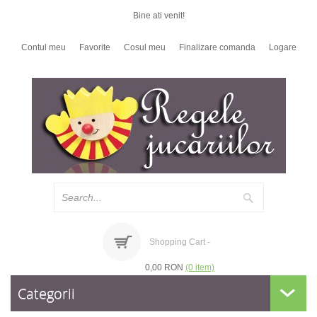
Bine ati venit!
Contul meu
Favorite
Cosul meu
Finalizare comanda
Logare
Shopping Cart -
0,00 RON
(0 item)
Categorii