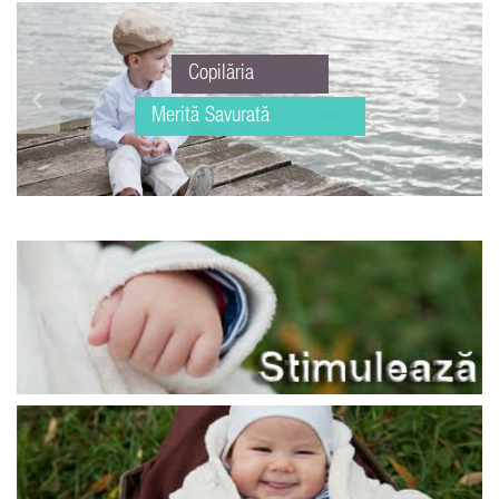
Copilăria
Merită Savurată