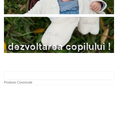
Produse Cunoscute
Labirint cu bile dupa
model
60,00 RON