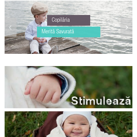
Copilăria
Merită Savurată