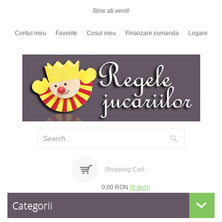
Bine ati venit!
Contul meu
Favorite
Cosul meu
Finalizare comanda
Logare
Shopping Cart -
0,00 RON
(0 item)
Categorii