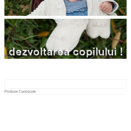
Produse Cunoscute
Labirint cu bile dupa
model
60,00 RON