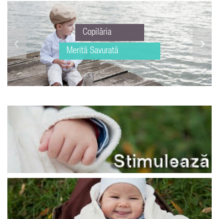
Copilăria
Merită Savurată