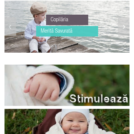
Copilăria
Merită Savurată