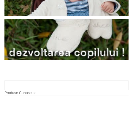
Produse Cunoscute
Labirint cu bile dupa
model
60,00 RON