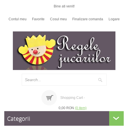
Bine ati venit!
Contul meu
Favorite
Cosul meu
Finalizare comanda
Logare
Shopping Cart -
0,00 RON
(0 item)
Categorii