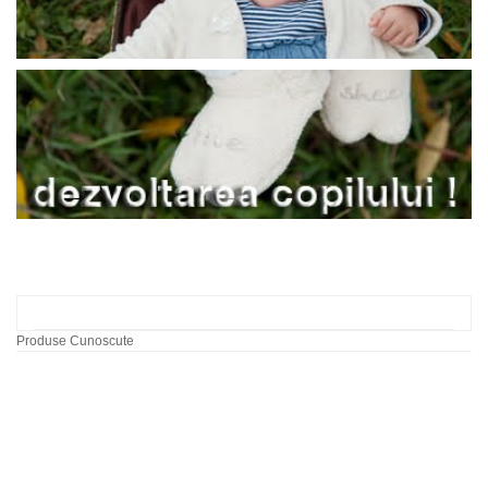
Produse Cunoscute
Labirint cu bile dupa
model
60,00 RON