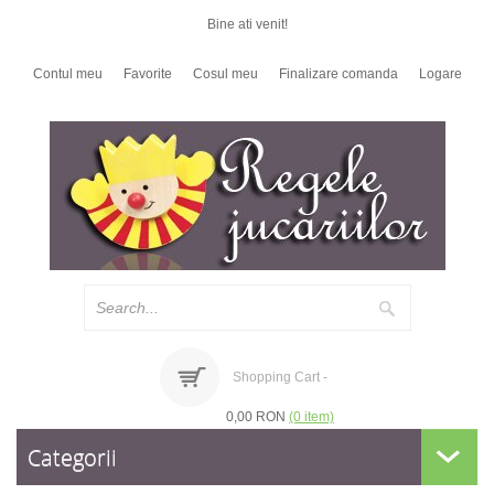
Bine ati venit!
Contul meu
Favorite
Cosul meu
Finalizare comanda
Logare
Shopping Cart -
0,00 RON
(0 item)
Categorii