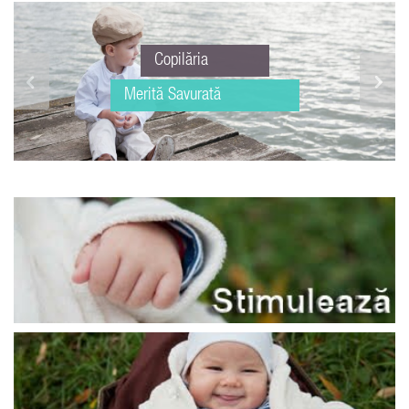
Copilăria
Merită Savurată