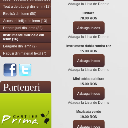
Adauga la Lista de Dorinte
Teatru de păpuşi din lemn (12)
Chitara
Birotică din lemn (50)
78.00 RON
Accesorii fetiţe din lemn (13)
Decoraţiuni din lemn (32)
Instrumente muzicale din
Adauga la Lista de Dorinte
lemn (16)
Instrument dublu rumba roz
Leagane din lemn (2)
15.00 RON
Papusi din material textil (7)
Adauga la Lista de Dorinte
Mini tobita cu bilute
Parteneri
15.00 RON
Adauga la Lista de Dorinte
Muzicuta verde
19.00 RON