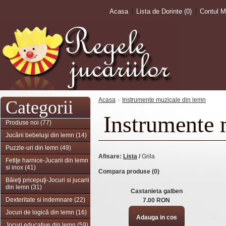
Acasa
Lista de Dorinte (0)
Contul 
Acasa
»
Instrumente muzicale din lemn
Categorii
Instrumente 
Produse noi (77)
Jucării bebeluşi din lemn (14)
Puzzle-uri din lemn (49)
Afisare:
Lista
/
Grila
Fetiţe harnice-Jucarii din lemn
si inox (41)
Compara produse (0)
Băieţi pricepuţi-Jocuri si jucarii
din lemn (31)
Castanieta galben
Dexteritate si indemnare (22)
7.00 RON
Jocuri de logică din lemn (16)
Jocuri educative din lemn (59)