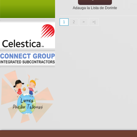
Adauga la Lista de Dorinte
1
2
>
>|