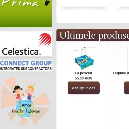
Ultimele produs
La pescuit
Legume di
55.00 RON