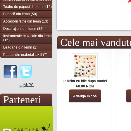
Teatru de păpuşi din lemn (12)
Birotică din lemn (50)
Accesorii fetiţe din lemn (13)
Decoraţiuni din lemn (32)
Instrumente muzicale din lemn
Cele mai vandut
(16)
Leagane din lemn (2)
Papusi din material textil (7)
Labirint cu bile dupa model
60.00 RON
Parteneri