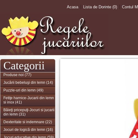
Acasa
Lista de Dorinte (0)
Contul 
Categorii
Produse noi (77)
Jucării bebeluşi din lemn (14)
Puzzle-uri din lemn (49)
Fetiţe harnice-Jucarii din lemn
si inox (41)
Băieţi pricepuţi-Jocuri si jucarii
din lemn (31)
Dexteritate si indemnare (22)
Jocuri de logică din lemn (16)
Jocuri educative din lemn (59)